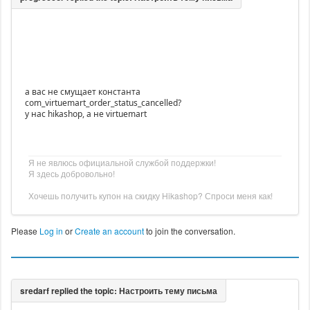
а вас не смущает константа
com_virtuemart_order_status_cancelled?
у нас hikashop, а не virtuemart
Я не явлюсь официальной службой поддержки!
Я здесь добровольно!
Хочешь получить купон на скидку Hikashop? Спроси меня как!
Please
Log in
or
Create an account
to join the conversation.