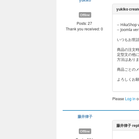
yukiko
Offline
Posts: 27
-- HikaShop 
Thank you received: 0
-- Joomla ve
いつもお世
商品の注文
定型文の他に
方法はあり
商品ごとの
よろしくお
Please
Log in
o
藤井律子
Offline