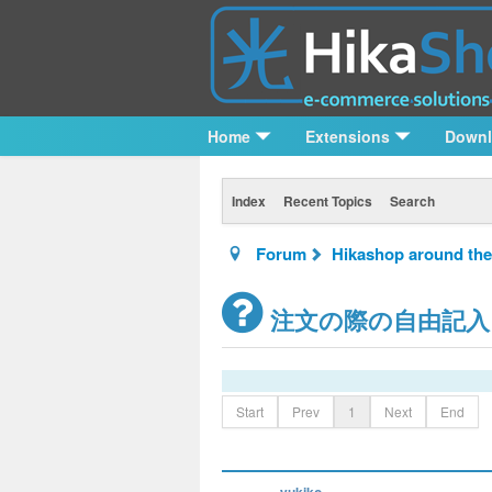
Home
Extensions
Down
Index
Recent Topics
Search
Forum
Hikashop around the
注文の際の自由記入
Start
Prev
1
Next
End