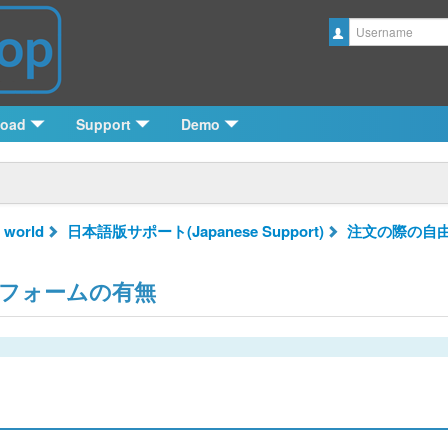
Username
load
Support
Demo
 world
日本語版サポート(Japanese Support)
注文の際の自
フォームの有無