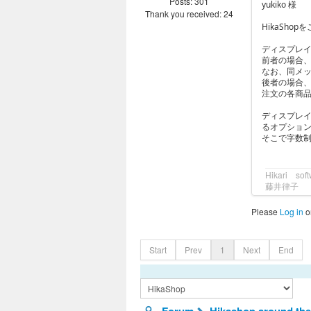
Posts: 301
yukiko 様
Thank you received: 24
HikaSh
ディスプレ
前者の場合
なお、同メ
後者の場合
注文の各商品
ディスプレイ
るオプショ
そこで字数
Hikari 
藤井律子
Please
Log in
o
Start
Prev
1
Next
End