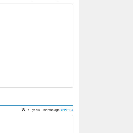
10 years 8 months ago
#222504