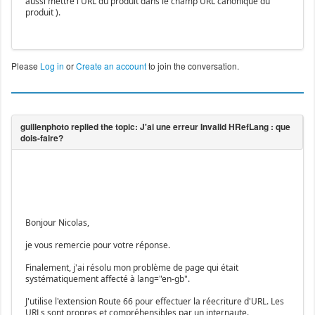
aussi mettre l'URL du produit dans le champ URL canonique du
produit ).
Please
Log in
or
Create an account
to join the conversation.
Bonjour Nicolas,
je vous remercie pour votre réponse.
Finalement, j'ai résolu mon problème de page qui était
systématiquement affecté à lang="en-gb".
J'utilise l'extension Route 66 pour effectuer la réecriture d'URL. Les
URLs sont propres et compréhensibles par un internaute.