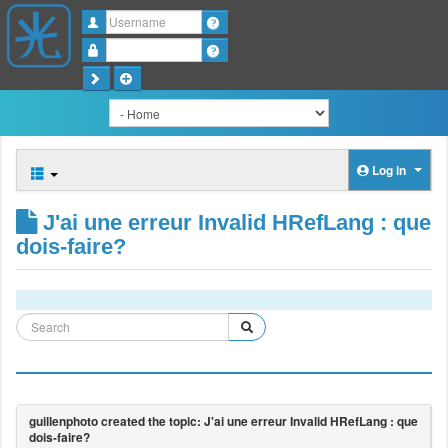
Username
Password
Log in
J'ai une erreur Invalid HRefLang : que
dois-faire?