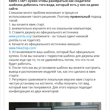
КВИК СТАРТ нужен чтобы разобраться как создатели
шаблона добились того вида, который есть у них на демо
сайте.
Слишком много проблем возникает в процессе
использования такого решения. Поэтому
правильный
подход
такой:
1. вы качаете квик старт,
2. внимательно изучаете его на локальном компьютере,
3. Ставите джумлу из официального источника
www.joomla.org/
(запомните - он только один! никакой
joomla.ru не годится!).
4. Качаете из официального источника хикашоп -
www.hikashop.com/
5. Устанавливаете ваш шаблон, который был официально
куплен. Если вы скачали с торрентов шаблон для джумлы или
нашли еще где-то, то не удивляйтесь потом, что что-то не
будет работать.
6. После того как вы установили шаблон вы можете настроить
вывод и расположение модулей так, как это сделано в квик
старте.
7. Регулярно сравниваете локальную версию квик старта и
чистую установку на хостинге, чтобы получить тот вид,
который вам так понравился. Для этого хорошо подходит
конфигурация из двух мониторов: