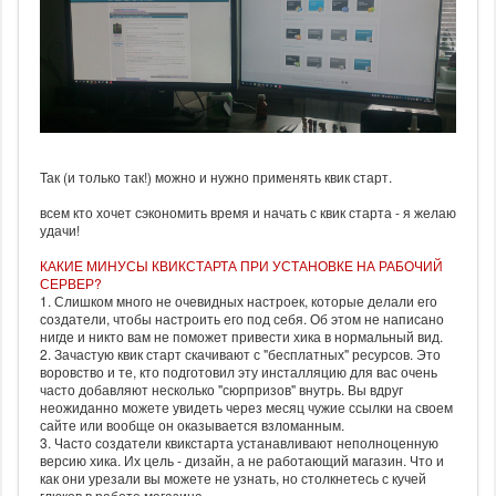
Так (и только так!) можно и нужно применять квик старт.
всем кто хочет сэкономить время и начать с квик старта - я желаю
удачи!
КАКИЕ МИНУСЫ КВИКСТАРТА ПРИ УСТАНОВКЕ НА РАБОЧИЙ
СЕРВЕР?
1. Слишком много не очевидных настроек, которые делали его
создатели, чтобы настроить его под себя. Об этом не написано
нигде и никто вам не поможет привести хика в нормальный вид.
2. Зачастую квик старт скачивают с "бесплатных" ресурсов. Это
воровство и те, кто подготовил эту инсталляцию для вас очень
часто добавляют несколько "сюрпризов" внутрь. Вы вдруг
неожиданно можете увидеть через месяц чужие ссылки на своем
сайте или вообще он оказывается взломанным.
3. Часто создатели квикстарта устанавливают неполноценную
версию хика. Их цель - дизайн, а не работающий магазин. Что и
как они урезали вы можете не узнать, но столкнетесь с кучей
глюков в работе магазина.