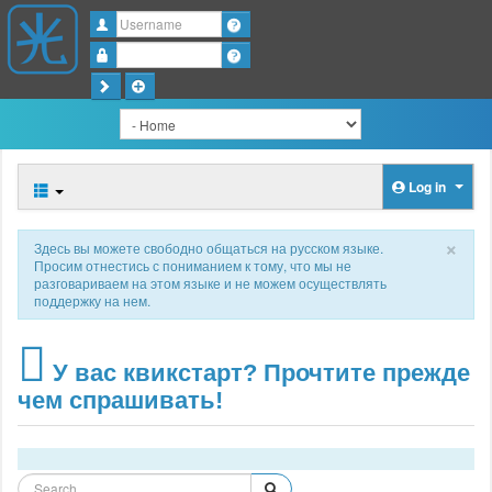
Username
Password
Log in
×
Здесь вы можете свободно общаться на русском языке.
Просим отнестись с пониманием к тому, что мы не
разговариваем на этом языке и не можем осуществлять
поддержку на нем.
У вас квикстарт? Прочтите прежде
чем спрашивать!