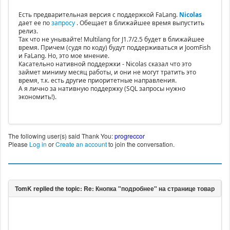
Есть предварительная версия с поддержкой FaLang.
Nicolas
дает ее по
запросу
. Обещает в ближайшее время выпустить
релиз.
Так что не унывайте! Multilang for J1.7/2.5 будет в ближайшее
время. Причем (судя по коду) будут поддерживаться и JoomFish
и FaLang. Но, это мое мнение.
Касательно нативной поддержки - Nicolas сказал что это
займет миниму месяц работы, и они не могут тратить это
время, т.к. есть другие приоритетные направления.
А я лично за нативную поддержку (SQL запросы нужно
экономить!).
The following user(s) said Thank You:
progreccor
Please
Log in
or
Create an account
to join the conversation.