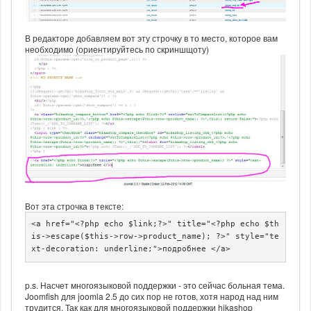
В редакторе добавляем вот эту строчку в то место, которое вам
необходимо (ориентируйтесь по скриншщоту)
Вот эта строчка в тексте:
<a href="<?php echo $link;?>" title="<?php echo $th
is->escape($this->row->product_name); ?>" style="te
xt-decoration: underline;">подробнее </a>
p.s. Насчет многоязыковой поддержки - это сейчас больная тема.
Joomfish для joomla 2.5 до сих пор не готов, хотя народ над ним
трудится. Так как для многоязыковой поддержки hikashop