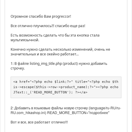
Огромное спасибо Вам progreccor!
Все отлично плучилось!!! спасибо еще раз!
Есть возможность сделать что бы эта кнопка стала
мультиязычной.
Конечно нужно сделать несколько изменений, очень не
значительных и все окейно работает...
1: В файле listing_img_title.php (product) нужно добавить
строчку.
<a href="<?php echo $link;?>" title="<?php echo $th
is->escape($this->row->product_name);?>"><?php echo 
JText::_('READ_MORE_BUTTON'); ?></a>
2: Добавить в языковые файлы новую строчку (language/ru-RU/ru-
RU.com_hikashop.ini) READ_MORE_BUTTON="подробнее"
Вот и все, все работает отлично!!!