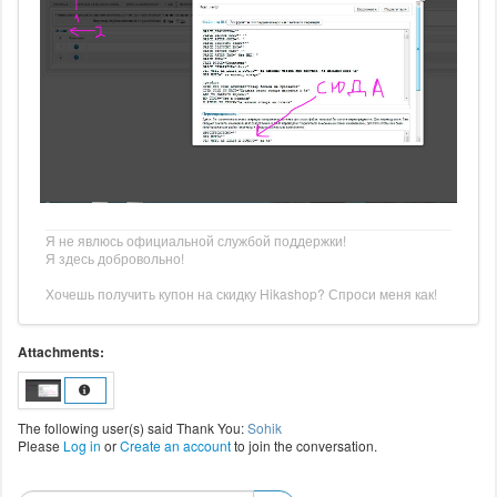
Я не явлюсь официальной службой поддержки!
Я здесь добровольно!
Хочешь получить купон на скидку Hikashop? Спроси меня как!
Attachments:
The following user(s) said Thank You:
Sohik
Please
Log in
or
Create an account
to join the conversation.