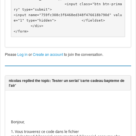
			<input class="btn btn-prima
ry" type="submit">

<input name="759fc308c3f6468ed348f476618b790d" valu
e="1" type="hidden">		</fieldset>

	</div>

</form>
Please
Log in
or
Create an account
to join the conversation.
Bonjour,
1. Vous trouverez ce code dans le fichier