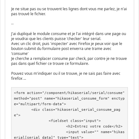
Je ne situe pas ou se trouvent les lignes dont vous me parlez, je n'ai
pas trouvé le fichier.
--
J'ai dupliqué le module consume et je l'ai intégré dans une page ou
je voudrai que les clients puisse 'checker' leur serial.
Avec un clic droit, puis 'inspecter' avec Firefox je peux voir que le
bouton submit du formulaire post enverra une trame avec
'consume'
Je cherche a remplacer consume par check, par contre je ne trouve
pas dans quel fichier ce trouve ce formulaire.
Pouvez vous m'indiquer ou il se trouve, je ne sais pas faire avec
firefox ...
<form action="/component/hikaserial/serial/consume" 
method="post" name="hikaserial_consume_form" enctyp
e="multipart/form-data">

	<div class="hikaserial_serial_consume_pag
e">

		<fieldset class="input">

			<h2>Entrez votre code</h2>

			<input value="" name="hikas
erial[serial_data]" type="text">
