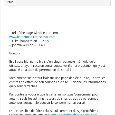
-- url of the page with the problem -- :
www.bapteme.air.tousenvol.com
-- HikaShop version -- : 2.5.5
-- Joomla version -- : 3.4.1
Bonjour
Est il possible, par le biais d'un plugin ou autre méthode qu'un
utilisateur ayant recu un serial puisse verifier la prestation qui y est
attaché et la date de péremption du serial ?
Idealement l'utilisateur irait sur une page dédiée du site, il entre les
chiffres et lettres de son coupon et le site lui donne les informations
qui y sont rattachée.
Par contre je voudrai que le serial ne soit pas 'consommé' pour
autant, seuls les administrateurs du sites ou autres personnes
autorisés auraient le pouvoir le consommer un serial.
Est ce possible de faire cela, si oui comment dois je procéder ?
Le site de vente en ligne est :
www.bapteme.air.tousenvol.com