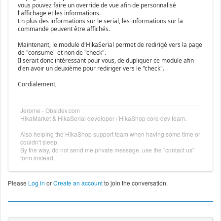
vous pouvez faire un override de vue afin de personnalisé
l'affichage et les informations.
En plus des informations sur le serial, les informations sur la
commande peuvent être affichés.
Maintenant, le module d'HikaSerial permet de redirigé vers la page
de "consume" et non de "check".
Il serait donc intéressant pour vous, de dupliquer ce module afin
d'en avoir un deuxième pour rediriger vers le "check".
Cordialement,
Jerome - Obsidev.com
HikaMarket & HikaSerial developer / HikaShop core dev team.
Also helping the HikaShop support team when having some time or
couldn't sleep.
By the way, do not send me private message, use the "contact us"
form instead.
Please
Log in
or
Create an account
to join the conversation.