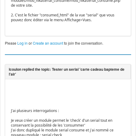
modules/mod_hikaserial_consume/mod_hikaserial_consume.php
de votre site.
2. C'est le fichier "consumed_html" de la vue "serial" que vous
pouvez donc éditer via le menu Affichage>Vues.
Please
Log in
or
Create an account
to join the conversation.
J'ai plusieurs interrogations :
Je veux créer un module permet le 'check' d'un serial tout en
conservant la possibilité de les 'consummer'
J'ai donc dupliqué le module serial consume et j'ai nommé ce
nouveau module : serial check