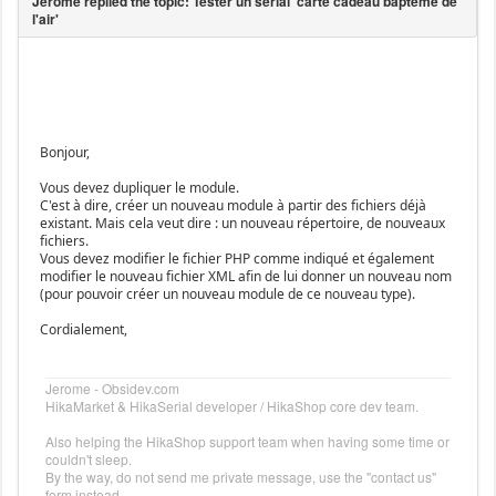
Bonjour,
Vous devez dupliquer le module.
C'est à dire, créer un nouveau module à partir des fichiers déjà
existant. Mais cela veut dire : un nouveau répertoire, de nouveaux
fichiers.
Vous devez modifier le fichier PHP comme indiqué et également
modifier le nouveau fichier XML afin de lui donner un nouveau nom
(pour pouvoir créer un nouveau module de ce nouveau type).
Cordialement,
Jerome - Obsidev.com
HikaMarket & HikaSerial developer / HikaShop core dev team.
Also helping the HikaShop support team when having some time or
couldn't sleep.
By the way, do not send me private message, use the "contact us"
form instead.