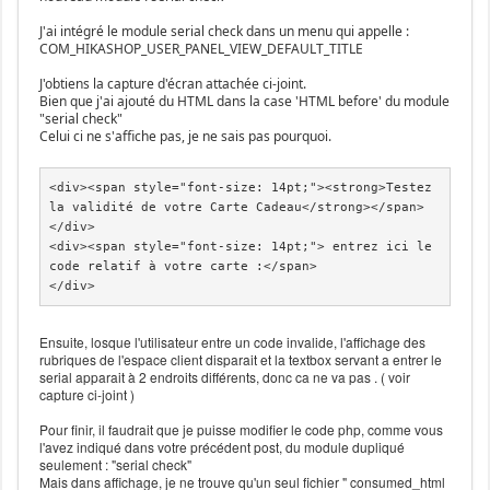
J'ai intégré le module serial check dans un menu qui appelle :
COM_HIKASHOP_USER_PANEL_VIEW_DEFAULT_TITLE
J'obtiens la capture d'écran attachée ci-joint.
Bien que j'ai ajouté du HTML dans la case 'HTML before' du module
"serial check"
Celui ci ne s'affiche pas, je ne sais pas pourquoi.
<div><span style="font-size: 14pt;"><strong>Testez 
la validité de votre Carte Cadeau</strong></span>

</div>

<div><span style="font-size: 14pt;"> entrez ici le 
code relatif à votre carte :</span>

</div>
Ensuite, losque l'utilisateur entre un code invalide, l'affichage des
rubriques de l'espace client disparait et la textbox servant a entrer le
serial apparait à 2 endroits différents, donc ca ne va pas . ( voir
capture ci-joint )
Pour finir, il faudrait que je puisse modifier le code php, comme vous
l'avez indiqué dans votre précédent post, du module dupliqué
seulement : "serial check"
Mais dans affichage, je ne trouve qu'un seul fichier " consumed_html