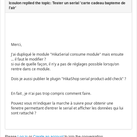
Merci,
J'ai dupliqué le module "HikaSerial consume module" mais ensuite
... il faut le modifier ?
si oui de quelle façon, il n'y a pas de réglages possible lorsqu'on
rentre dans ce module.
Dois je aussi publier le plugin "HikaShop serial product-add check" ?
En fait , je n'ai pas trop compris comment faire.
Pouvez vous m'indiquer la marche à suivre pour obtenir une
fenetre permettant d'entrer le serial et afficher les données qui lui
sont rattaché ?
Please
Log in
or
Create an account
to join the conversation.