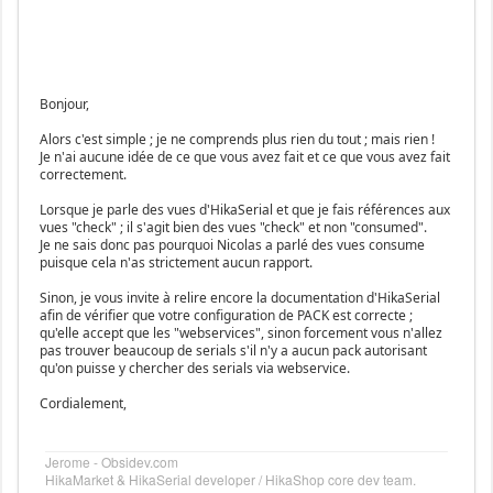
Bonjour,
Alors c'est simple ; je ne comprends plus rien du tout ; mais rien !
Je n'ai aucune idée de ce que vous avez fait et ce que vous avez fait
correctement.
Lorsque je parle des vues d'HikaSerial et que je fais références aux
vues "check" ; il s'agit bien des vues "check" et non "consumed".
Je ne sais donc pas pourquoi Nicolas a parlé des vues consume
puisque cela n'as strictement aucun rapport.
Sinon, je vous invite à relire encore la documentation d'HikaSerial
afin de vérifier que votre configuration de PACK est correcte ;
qu'elle accept que les "webservices", sinon forcement vous n'allez
pas trouver beaucoup de serials s'il n'y a aucun pack autorisant
qu'on puisse y chercher des serials via webservice.
Cordialement,
Jerome - Obsidev.com
HikaMarket & HikaSerial developer / HikaShop core dev team.