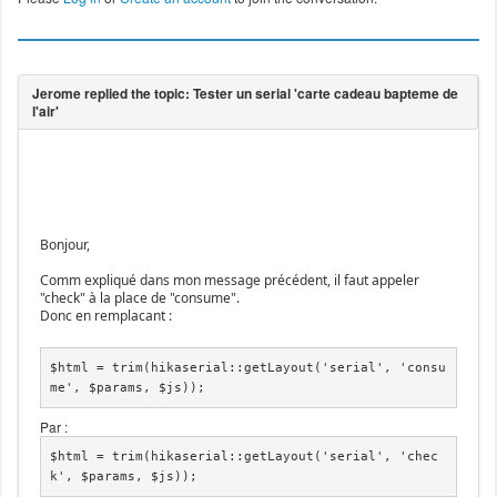
Bonjour,
Comm expliqué dans mon message précédent, il faut appeler
"check" à la place de "consume".
Donc en remplacant :
$html = trim(hikaserial::getLayout('serial', 'consu
me', $params, $js));
Par :
$html = trim(hikaserial::getLayout('serial', 'chec
k', $params, $js));