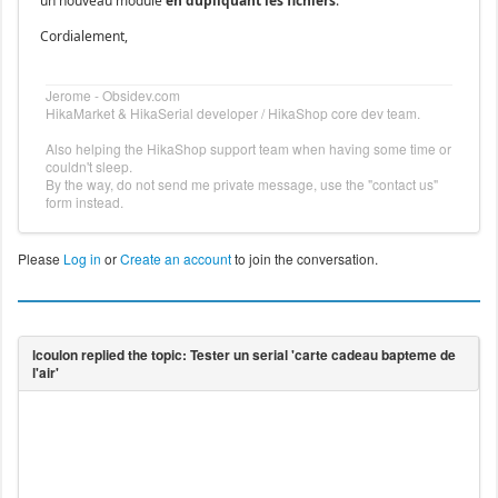
un nouveau module
en dupliquant les fichiers
.
Cordialement,
Jerome - Obsidev.com
HikaMarket & HikaSerial developer / HikaShop core dev team.
Also helping the HikaShop support team when having some time or
couldn't sleep.
By the way, do not send me private message, use the "contact us"
form instead.
Please
Log in
or
Create an account
to join the conversation.