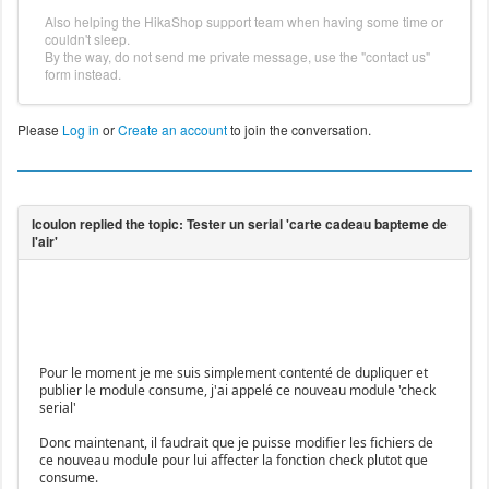
Also helping the HikaShop support team when having some time or
couldn't sleep.
By the way, do not send me private message, use the "contact us"
form instead.
Please
Log in
or
Create an account
to join the conversation.
Pour le moment je me suis simplement contenté de dupliquer et
publier le module consume, j'ai appelé ce nouveau module 'check
serial'
Donc maintenant, il faudrait que je puisse modifier les fichiers de
ce nouveau module pour lui affecter la fonction check plutot que
consume.