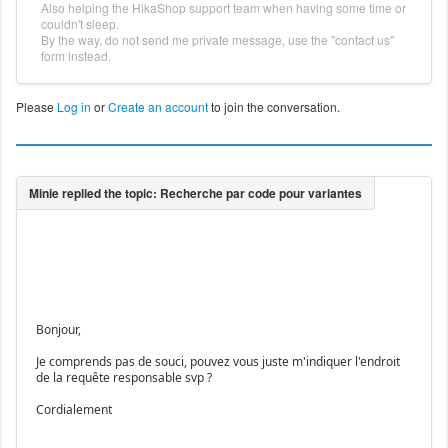
Also helping the HikaShop support team when having some time or
couldn't sleep.
By the way, do not send me private message, use the "contact us"
form instead.
Please
Log in
or
Create an account
to join the conversation.
Bonjour,
Je comprends pas de souci, pouvez vous juste m'indiquer l'endroit
de la requête responsable svp ?
Cordialement