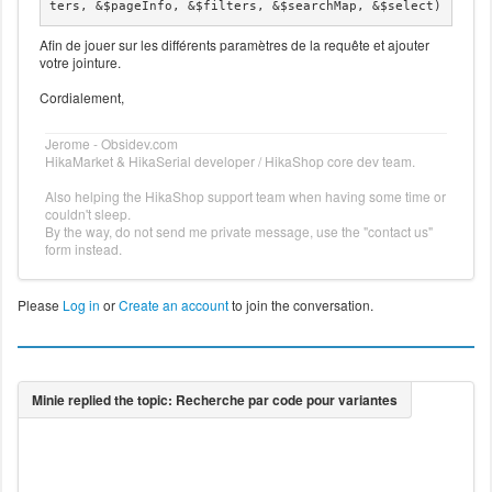
ters, &$pageInfo, &$filters, &$searchMap, &$select)
Afin de jouer sur les différents paramètres de la requête et ajouter
votre jointure.
Cordialement,
Jerome - Obsidev.com
HikaMarket & HikaSerial developer / HikaShop core dev team.
Also helping the HikaShop support team when having some time or
couldn't sleep.
By the way, do not send me private message, use the "contact us"
form instead.
Please
Log in
or
Create an account
to join the conversation.