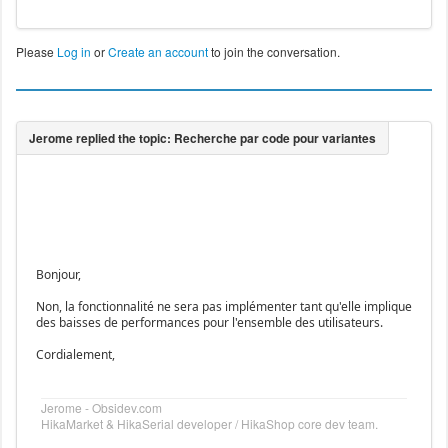
Please
Log in
or
Create an account
to join the conversation.
Bonjour,
Non, la fonctionnalité ne sera pas implémenter tant qu'elle implique
des baisses de performances pour l'ensemble des utilisateurs.
Cordialement,
Jerome - Obsidev.com
HikaMarket & HikaSerial developer / HikaShop core dev team.