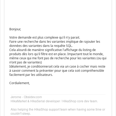
Bonjour,
Votre demande est plus complexe qu'il n'y parait.
Faire une recherche dans les variantes implique de rajouter les
données des variantes dans la requête SQL.
Cela alourdi de manière significative l'affichage du listing de
produits dès lors qu'il filtre est en place. Impactant tout le monde,
même ceux qui me font pas de recherche pour les variantes (ou qui
n'ont pas de variantes)
Idéalement, je conditionnerait cela via un case à cocher mais reste
à savoir comment la présenter pour que cela soit compréhensible
facilement par les utilisateurs.
Cordialement,
Jerome - Obsidev.com
HikaMarket & HikaSerial developer / HikaShop core dev team.
Also helping the HikaShop support team when having some time or
couldn't sleep.