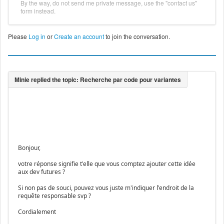
By the way, do not send me private message, use the "contact us"
form instead.
Please
Log in
or
Create an account
to join the conversation.
Bonjour,
votre réponse signifie t'elle que vous comptez ajouter cette idée
aux dev futures ?
Si non pas de souci, pouvez vous juste m'indiquer l'endroit de la
requête responsable svp ?
Cordialement