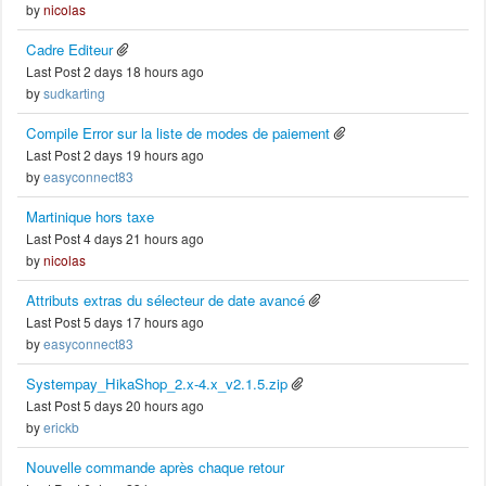
by
nicolas
Cadre Editeur
Last Post 2 days 18 hours ago
by
sudkarting
Compile Error sur la liste de modes de paiement
Last Post 2 days 19 hours ago
by
easyconnect83
Martinique hors taxe
Last Post 4 days 21 hours ago
by
nicolas
Attributs extras du sélecteur de date avancé
Last Post 5 days 17 hours ago
by
easyconnect83
Systempay_HikaShop_2.x-4.x_v2.1.5.zip
Last Post 5 days 20 hours ago
by
erickb
Nouvelle commande après chaque retour