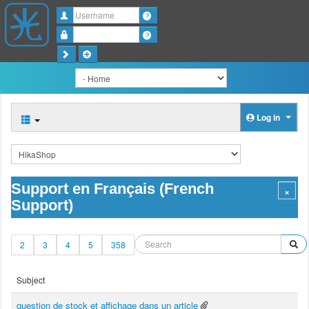
Username
Password
Log in
Support en Français (French
Support)
2
3
4
5
358
Subject
question de stock et affichage dans un article