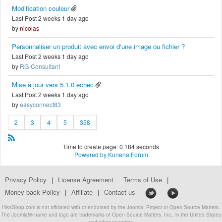
Modification couleur
Last Post 2 weeks 1 day ago
by
nicolas
Personnaliser un produit avec envoi d'une image ou fichier ?
Last Post 2 weeks 1 day ago
by
RG-Consultant
Mise à jour vers 5.1.0 echec
Last Post 2 weeks 1 day ago
by
easyconnect83
2
3
4
5
358
Time to create page: 0.184 seconds
Powered by
Kunena Forum
Privacy Policy
|
License Agreement
Terms of Use
|
Money-back Policy
|
Affiliate
|
Contact us
HikaShop.com is not affiliated with or endorsed by the Joomla! Project or Open Source Matters.
The Joomla!® name and logo are trademarks of Open Source Matters, Inc., in the United States
and other countries.