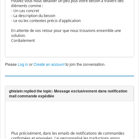
Pouvez vous nous détailler un peu plus votre besoin à travers des
éléments comme :
- Un cas concret
- La description du besoin
- Le ou les contextes précis d'application
En attente de vos retour pour que nous trouvions ensemble une
solution.
Cordialement
Please
Log in
or
Create an account
to join the conversation.
Plus précisément, dans les emails de notifications de commandes
confirmées et envoyées, j'ai personnalisé les traductions ainsi=