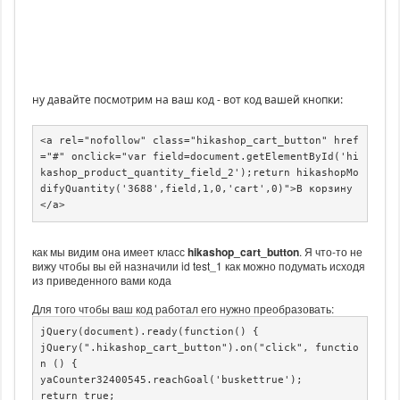
ну давайте посмотрим на ваш код - вот код вашей кнопки:
<a rel="nofollow" class="hikashop_cart_button" href
="#" onclick="var field=document.getElementById('hi
kashop_product_quantity_field_2');return hikashopMo
difyQuantity('3688',field,1,0,'cart',0)">В корзину
</a>
как мы видим она имеет класс
hikashop_cart_button
. Я что-то не
вижу чтобы вы ей назначили id test_1 как можно подумать исходя
из приведенного вами кода
Для того чтобы ваш код работал его нужно преобразовать:
jQuery(document).ready(function() {

jQuery(".hikashop_cart_button").on("click", functio
n () {

yaCounter32400545.reachGoal('buskettrue');

return true;
