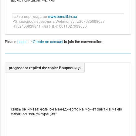
шрифт слишком мелкий
сайт з перекладами
www.benefit.in.ua
PS. спасибо переводить Webmoney : Z207635098627
R152456839841 или ЯД 410011027999056
Please
Log in
or
Create an account
to join the conversation.
связь он имеет. если он менеджер то не может зайти в меню
хикашоп "конфигурация"