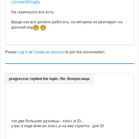
c2n.me/3DYiqZp
На скриншоте все есть
Вроде как все должно работать, но метрика не реагирует на
данный код
Please
Log in
or
Create an account
to join the conversation.
так две большие разницы - класс и ID...
у вас в коде вписан класс,а на ява скрипте - для ID