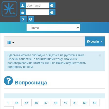
Username
Password
Log in
×
Здесь вы можете свободно общаться на русском языке.
Просим отнестись с пониманием к тому, что мы не
разговариваем на этом языке и не можем осуществлять
поддержку на нем.
Вопросница
1
44
45
46
47
48
50
51
52
53