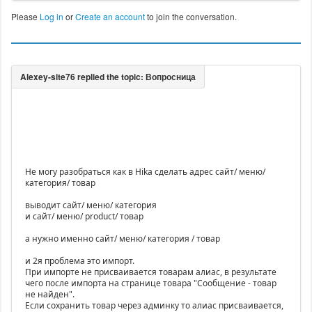
Please
Log in
or
Create an account
to join the conversation.
Не могу разобраться как в Hika сделать адрес сайт/ меню/
категория/ товар
выводит сайт/ меню/ категория
и сайт/ меню/ product/ товар
а нужно именно сайт/ меню/ категория / товар
и 2я проблема это импорт.
При импорте не присваивается товарам алиас, в результате
чего после импорта на странице товара "Сообщение - товар
не найден".
Если сохранить товар через админку то алиас присваивается,