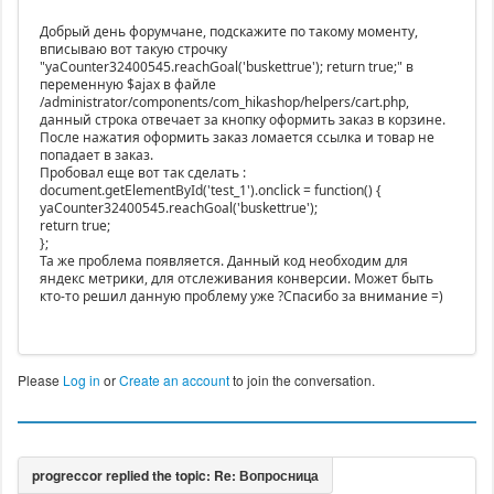
Добрый день форумчане, подскажите по такому моменту,
вписываю вот такую строчку
"yaCounter32400545.reachGoal('buskettrue'); return true;" в
переменную $ajax в файле
/administrator/components/com_hikashop/helpers/cart.php,
данный строка отвечает за кнопку оформить заказ в корзине.
После нажатия оформить заказ ломается ссылка и товар не
попадает в заказ.
Пробовал еще вот так сделать :
document.getElementById('test_1').onclick = function() {
yaCounter32400545.reachGoal('buskettrue');
return true;
};
Та же проблема появляется. Данный код необходим для
яндекс метрики, для отслеживания конверсии. Может быть
кто-то решил данную проблему уже ?Спасибо за внимание =)
Please
Log in
or
Create an account
to join the conversation.