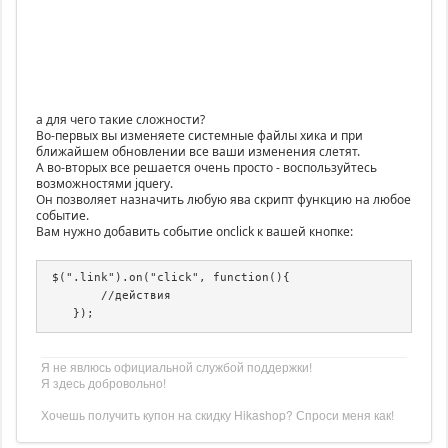
а для чего такие сложности?
Во-первых вы изменяете системные файлы хика и при
ближайшем обновлении все ваши изменения слетят.
А во-вторых все решается очень просто - воспользуйтесь
возможностями jquery.
Он позволяет назначить любую ява скрипт функцию на любое
событие.
Вам нужно добавить событие onclick к вашей кнопке:
 $(".link").on("click", function(){

        //действия

    });
Я не явлюсь официальной службой поддержки!
Я здесь добровольно!
Хочешь получить купон на скидку Hikashop? Спроси меня как!