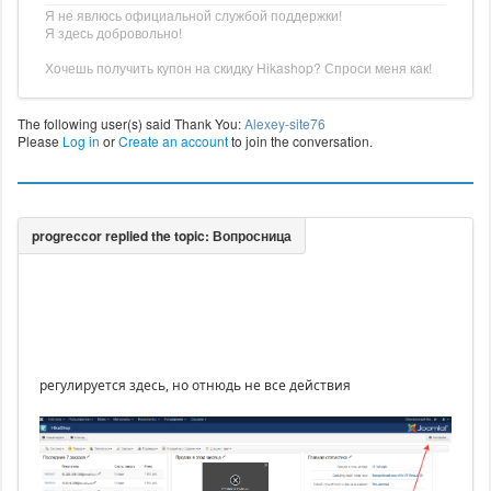
Я не явлюсь официальной службой поддержки!
Я здесь добровольно!
Хочешь получить купон на скидку Hikashop? Спроси меня как!
The following user(s) said Thank You:
Alexey-site76
Please
Log in
or
Create an account
to join the conversation.
регулируется здесь, но отнюдь не все действия