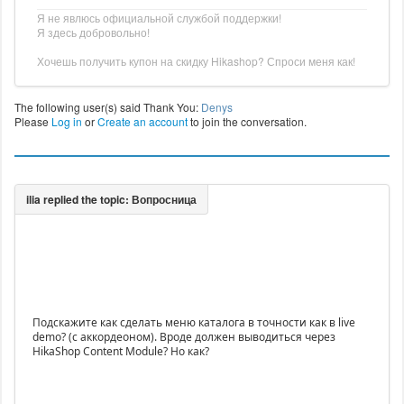
Я не явлюсь официальной службой поддержки!
Я здесь добровольно!
Хочешь получить купон на скидку Hikashop? Спроси меня как!
The following user(s) said Thank You:
Denys
Please
Log in
or
Create an account
to join the conversation.
Подскажите как сделать меню каталога в точности как в live
demo? (с аккордеоном). Вроде должен выводиться через
HikaShop Content Module? Но как?