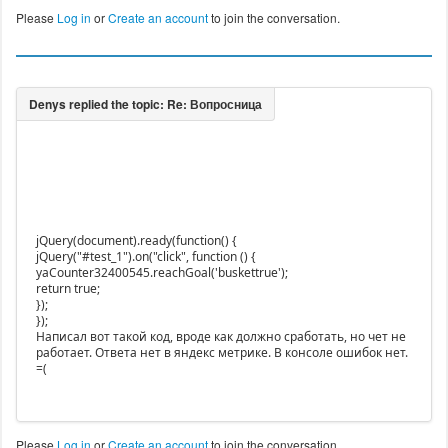
Please
Log in
or
Create an account
to join the conversation.
jQuery(document).ready(function() {
jQuery("#test_1").on("click", function () {
yaCounter32400545.reachGoal('buskettrue');
return true;
});
});
Написал вот такой код, вроде как должно сработать, но чет не
работает. Ответа нет в яндекс метрике. В консоле ошибок нет.
=(
Please
Log in
or
Create an account
to join the conversation.