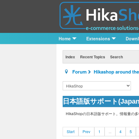
Home
Extensions
Down
Index
Recent Topics
Search
Forum
Hikashop around the
日本語版サポート(Japanes
HikaShopの日本語版サポート。情報量
Start
Prev
1
...
4
5