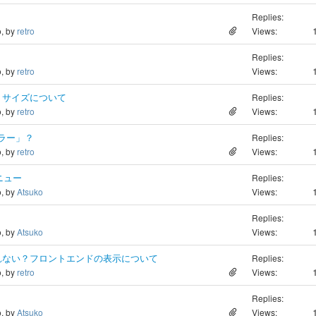
Replies:
o, by
retro
Views:
Replies:
o, by
retro
Views:
、サイズについて
Replies:
o, by
retro
Views:
ラー」？
Replies:
o, by
retro
Views:
ニュー
Replies:
o, by
Atsuko
Views:
Replies:
o, by
Atsuko
Views:
れない？フロントエンドの表示について
Replies:
o, by
retro
Views:
Replies:
o, by
Atsuko
Views: