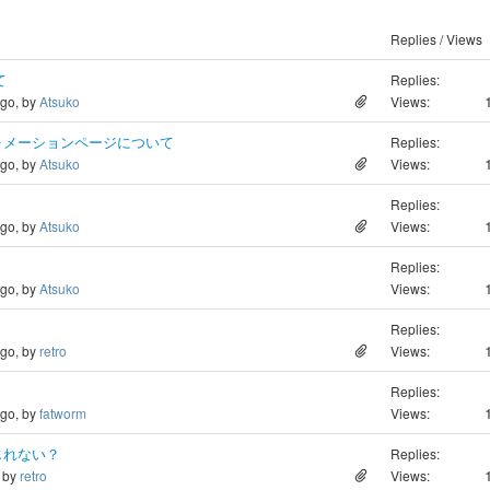
Replies / Views
て
Replies:
ago, by
Atsuko
Views:
ォメーションページについて
Replies:
ago, by
Atsuko
Views:
Replies:
ago, by
Atsuko
Views:
Replies:
ago, by
Atsuko
Views:
Replies:
ago, by
retro
Views:
Replies:
ago, by
fatworm
Views:
じれない？
Replies:
, by
retro
Views: