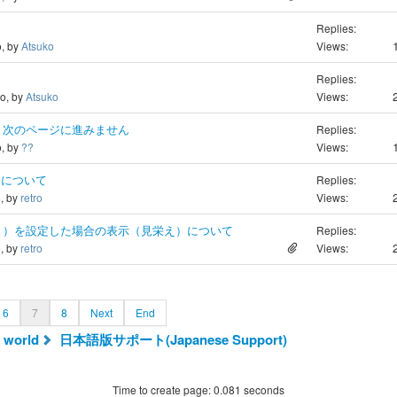
Replies:
o, by
Atsuko
Views:
Replies:
go, by
Atsuko
Views:
、次のページに進みません
Replies:
o, by
??
Views:
文について
Replies:
o, by
retro
Views:
ト）を設定した場合の表示（見栄え）について
Replies:
o, by
retro
Views:
6
7
8
Next
End
 world
日本語版サポート(Japanese Support)
Time to create page: 0.081 seconds