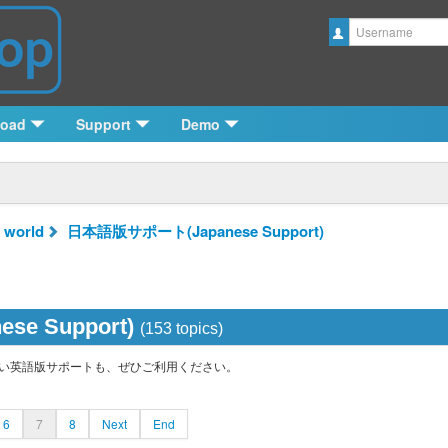
Username
load
Support
Demo
 world
日本語版サポート(Japanese Support)
e Support)
(153 topics)
の多い英語版サポートも、ぜひご利用ください。
6
7
8
Next
End