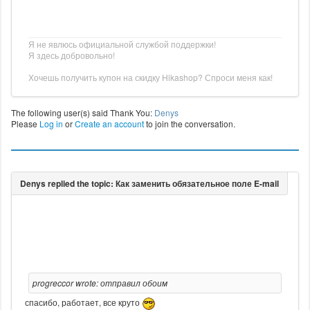
Я не явлюсь официальной службой поддержки!
Я здесь добровольно!
Хочешь получить купон на скидку Hikashop? Спроси меня как!
The following user(s) said Thank You:
Denys
Please
Log in
or
Create an account
to join the conversation.
progreccor wrote: отправил обоим
спасибо, работает, все круто