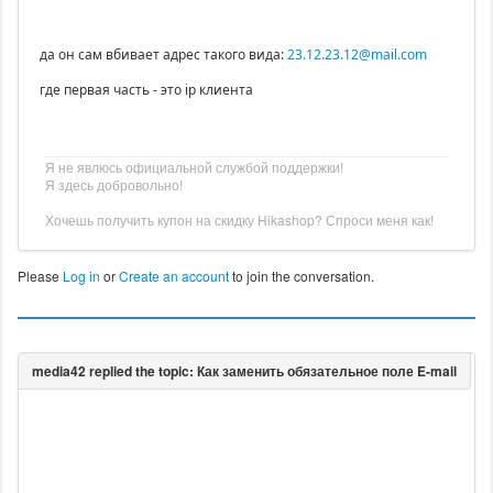
да он сам вбивает адрес такого вида:
23.12.23.12@mail.com
где первая часть - это ip клиента
Я не явлюсь официальной службой поддержки!
Я здесь добровольно!
Хочешь получить купон на скидку Hikashop? Спроси меня как!
Please
Log in
or
Create an account
to join the conversation.