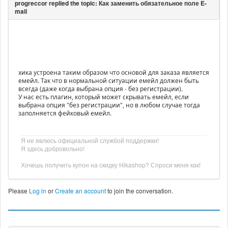
хика устроена таким образом что основой для заказа является
емейл. Так что в нормальной ситуации емейл должен быть
всегда (даже когда выбрана опция - без регистрации).
У нас есть плагин, который может скрывать емейл, если
выбрана опция "без регистрации", но в любом случае тогда
заполняется фейковый емейл.
Я не явлюсь официальной службой поддержки!
Я здесь добровольно!
Хочешь получить купон на скидку Hikashop? Спроси меня как!
Please
Log in
or
Create an account
to join the conversation.