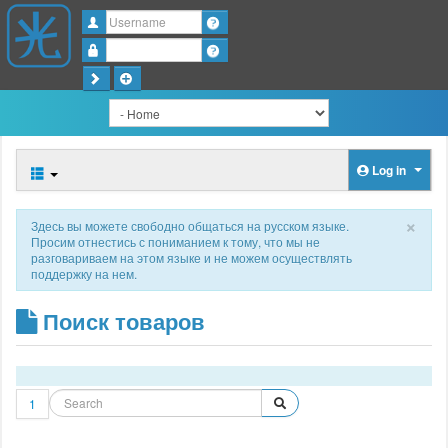
Username
Password
Log in
×
Здесь вы можете свободно общаться на русском языке.
Просим отнестись с пониманием к тому, что мы не
разговариваем на этом языке и не можем осуществлять
поддержку на нем.
Поиск товаров
1