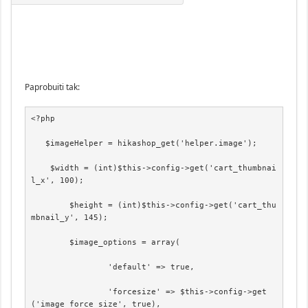
Paprobuiti tak:
<?php

   $imageHelper = hikashop_get('helper.image');

    $width = (int)$this->config->get('cart_thumbnai
l_x', 100);

	$height = (int)$this->config->get('cart_thu
mbnail_y', 145);

	$image_options = array(

		'default' => true,

		'forcesize' => $this->config->get
('image_force_size', true),
