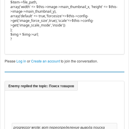
$item->file_path,
array('width' => $this->image->main_thumbnail_x, 'height' => $this-
>image->main_thumbnail_y),
array('default' => true,'forcesize'=>$this->config-
>get('image_force_size',true),'scale'=>$this->config-
>get('image_scale_mode','inside'))
);
$img = $img->url;
?
Please
Log in
or
Create an account
to join the conversation.
progreccor wrote: вот переопределение вывода поиска