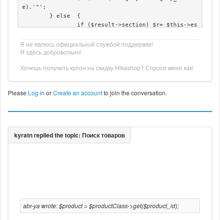
e).'"';

	} else 	{

		if ($result->section) $r= $this->es
cape($result->section);

	}

Я не явлюсь официальной службой поддержки!
Я здесь добровольно!
Хочешь получить купон на скидку Hikashop? Спроси меня как!
	$args = array(

		'permalink' => '',

		'image' => ($result->image) ? $resu
Please
Log in
or
Create an account
to join the conversation.
lt->image : '',

		'image_alignment' => 'right',

		'image_alt' => '',

		'image_caption' => '',

		'title' => $result->title,

		'title_link' => '1',

		'author' => '',

		'author_url' => '',

		'date' => '',

		'datetime' => '',

		'category' => ($r) ? $this->escape
($r) : '',

		'category_url' => '',

abr-ya wrote: $product = $productClass->get($product_id);
		'hook_aftertitle' => '',

		'hook_beforearticle' => '',
