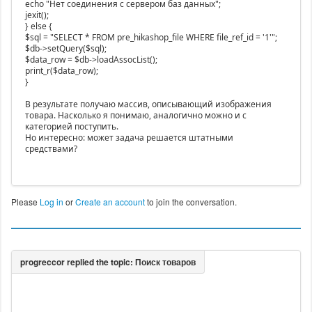
echo "Нет соединения с сервером баз данных";
jexit();
} else {
$sql = "SELECT * FROM pre_hikashop_file WHERE file_ref_id = '1'";
$db->setQuery($sql);
$data_row = $db->loadAssocList();
print_r($data_row);
}
В результате получаю массив, описывающий изображения
товара. Насколько я понимаю, аналогично можно и с
категорией поступить.
Но интересно: может задача решается штатными
средствами?
Please
Log in
or
Create an account
to join the conversation.