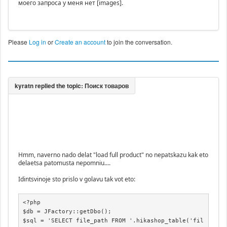
моего запроса у меня нет [images].
Please
Log in
or
Create an account
to join the conversation.
Hmm, naverno nado delat "load full product" no nepatskazu kak eto
delaetsa patomusta nepomniu....
Idintsvinoje sto prislo v golavu tak vot eto:
<?php

$db = JFactory::getDbo();

$sql = 'SELECT file_path FROM '.hikashop_table('fil