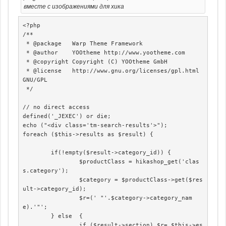
вместе с изображениями для хика
<?php

/**

 * @package   Warp Theme Framework

 * @author    YOOtheme http://www.yootheme.com

 * @copyright Copyright (C) YOOtheme GmbH

 * @license   http://www.gnu.org/licenses/gpl.html 
GNU/GPL

 */

// no direct access

defined('_JEXEC') or die;

echo ("<div class='tm-search-results'>");

foreach ($this->results as $result) {

	if(!empty($result->category_id)) {

		$productClass = hikashop_get('clas
s.category');

		$category = $productClass->get($res
ult->category_id);

		$r=(' "'.$category->category_nam
e).'"';

	} else 	{

		if ($result->section) $r= $this->es