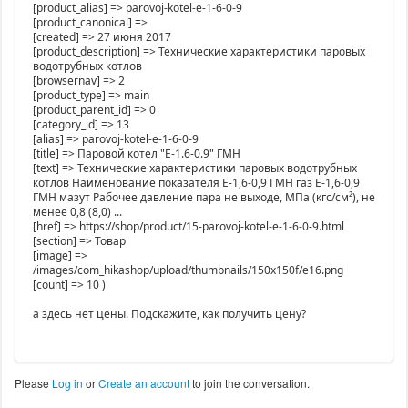
[product_alias] => parovoj-kotel-e-1-6-0-9
[product_canonical] =>
[created] => 27 июня 2017
[product_description] => Технические характеристики паровых
водотрубных котлов
[browsernav] => 2
[product_type] => main
[product_parent_id] => 0
[category_id] => 13
[alias] => parovoj-kotel-e-1-6-0-9
[title] => Паровой котел "Е-1.6-0.9" ГМН
[text] => Технические характеристики паровых водотрубных
котлов Наименование показателя Е-1,6-0,9 ГМН газ Е-1,6-0,9
ГМН мазут Рабочее давление пара не выходе, МПа (кгс/см²), не
менее 0,8 (8,0) ...
[href] => https://shop/product/15-parovoj-kotel-e-1-6-0-9.html
[section] => Товар
[image] =>
/images/com_hikashop/upload/thumbnails/150x150f/e16.png
[count] => 10 )
а здесь нет цены. Подскажите, как получить цену?
Please
Log in
or
Create an account
to join the conversation.