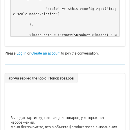
		'scale' => $this->config->get('imag
e_scale_mode','inside')

	);

	$image_path = (!empty($product->images) ? @
$product->images[0]->file_path : '');

	$img = $imageHelper->getThumbnail($image_pa
Please
Log in
or
Create an account
to join the conversation.
th, array('width' => $width, 'height' => $height), 
$image_options);

	if($img->success) {

	  echo '<img class="img-responsive" title
="'.$this->escape(@$product->images[0]->file_descri
ption).'" alt="'.$this->escape(@$product->images[0]
->file_name).'" src="'.$img->url.'"/>';

Выводит картинку, которая для товаров, у которых нет
изображений.
Меня беспокоит то, что в объекте $product после выполнения