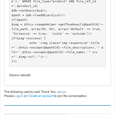
e').' WHERE file_type="product" AND file_ref_id
='.$product_id;

$db->setQuery($sql);

$path = $db->loadObjectList();

if($path)

$img = $this->imageHelper->getThumbnail(@$path[0]->
file_path, array(45, 65), array('default' => true, 
'forcesize' => true,  'scale' => 'outside'));

if($img->success) {

	  echo '<img class="img-responsive" title
="'.$this->escape(@$path[0]->file_description).'" a
lt="'.$this->escape(@$path[0]->file_name).'" src
="'.$img->url.'"/>';

}?>
Dalzno rabotat!
The following user(s) said Thank You:
abr-ya
Please
Log in
or
Create an account
to join the conversation.