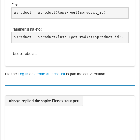
Eto:
		'hook_afterarticle' => '',

		'article' => $result->text,

$product = $productClass->get($product_id);
		'tags' => '',

		'edit' => '',

		'url' => ($result->href) ? JRoute::
Pamineitsi na eto:
_($result->href) : '',

$product = $productClass->getProduct($product_id);
		'more' => 'ПЕРЕЙТИ',

		'previous' => '',

		'next' => ''

I budet rabotat.
	);

	// Render template

	echo ("<hr />".$warp['template']->render('a
Please
Log in
or
Create an account
to join the conversation.
rticle', $args));

}

echo ("</div>");

echo $this->pagination->getPagesLinks();