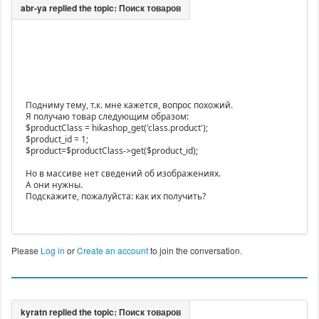
Подниму тему, т.к. мне кажется, вопрос похожий.
Я получаю товар следующим образом:
$productClass = hikashop_get('class.product');
$product_id = 1;
$product=$productClass->get($product_id);
Но в массиве нет сведений об изображениях.
А они нужны.
Подскажите, пожалуйста: как их получить?
Please
Log in
or
Create an account
to join the conversation.