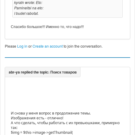
kyratn wrote: Eto:
Pamineitsi na eto:
I budet rabotat.
Спасибо большое!!! Именно то, что надо!!!
Please
Log in
or
Create an account
to join the conversation.
И снова у меня вопрос в продолжение темы.
Изображения есть - отлично!
А что сделать, чтобы работать с их превьюшками, примерно
так:
$img = $this->image->getThumbnail(