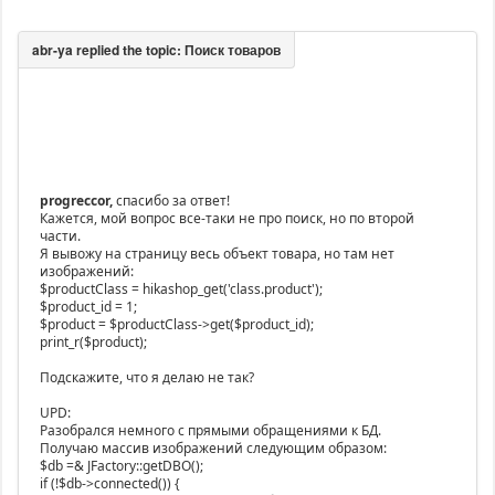
progreccor,
спасибо за ответ!
Кажется, мой вопрос все-таки не про поиск, но по второй
части.
Я вывожу на страницу весь объект товара, но там нет
изображений:
$productClass = hikashop_get('class.product');
$product_id = 1;
$product = $productClass->get($product_id);
print_r($product);
Подскажите, что я делаю не так?
UPD:
Разобрался немного с прямыми обращениями к БД.
Получаю массив изображений следующим образом:
$db =& JFactory::getDBO();
if (!$db->connected()) {