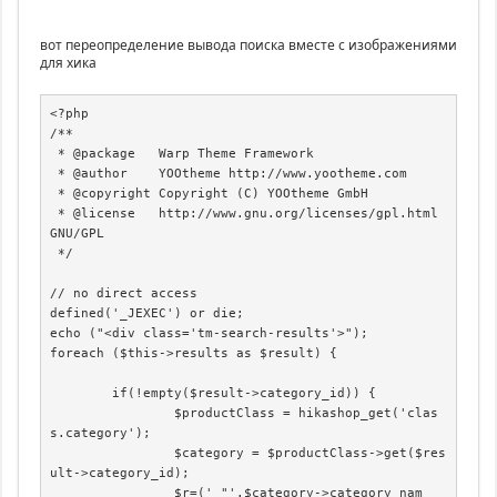
вот переопределение вывода поиска вместе с изображениями
для хика
<?php

/**

 * @package   Warp Theme Framework

 * @author    YOOtheme http://www.yootheme.com

 * @copyright Copyright (C) YOOtheme GmbH

 * @license   http://www.gnu.org/licenses/gpl.html 
GNU/GPL

 */

// no direct access

defined('_JEXEC') or die;

echo ("<div class='tm-search-results'>");

foreach ($this->results as $result) {

	if(!empty($result->category_id)) {

		$productClass = hikashop_get('clas
s.category');

		$category = $productClass->get($res
ult->category_id);

		$r=(' "'.$category->category_nam