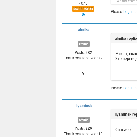
4075
MODERATOR
Please
Log in
o
almika
Offline
Posts: 382
Может, вклю
Thank you received: 77
Это перевод
Please
Log in
o
ilyaminsk
Offline
Posts: 220
Спасибо
Thank you received: 10