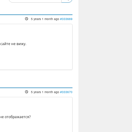
5 years 1 month ago
#333669
 сайте не вижу.
5 years 1 month ago
#333670
 не отображается?