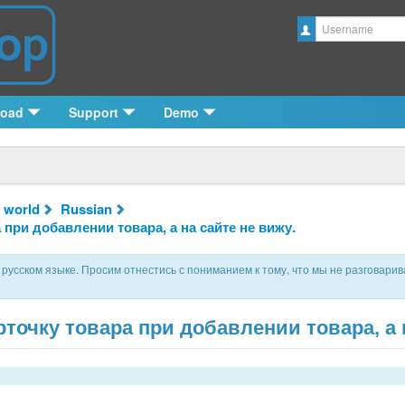
Username
load
Support
Demo
 world
Russian
 при добавлении товара, а на сайте не вижу.
русском языке. Просим отнестись с пониманием к тому, что мы не разговарив
точку товара при добавлении товара, а н