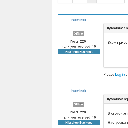
ilyaminsk
Offline
Posts: 220
Всем привет
Thank you received: 10
Hikashop Business
Please
Log in
o
ilyaminsk
Offline
Posts: 220
В карточке
Thank you received: 10
Настройки д
Hikashop Business