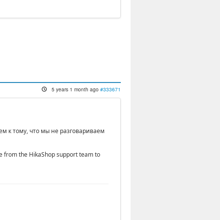
5 years 1 month ago
#333671
м к тому, что мы не разговариваем
one from the HikaShop support team to