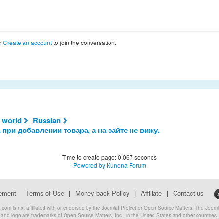
r
Create an account
to join the conversation.
 world
Russian
 при добавлении товара, а на сайте не вижу.
Time to create page: 0.067 seconds
Powered by
Kunena Forum
eement
Terms of Use
|
Money-back Policy
|
Affiliate
|
Contact us
com is not affiliated with or endorsed by the Joomla! Project or Open Source Matters. The Joo
and logo are trademarks of Open Source Matters, Inc., in the United States and other countries.