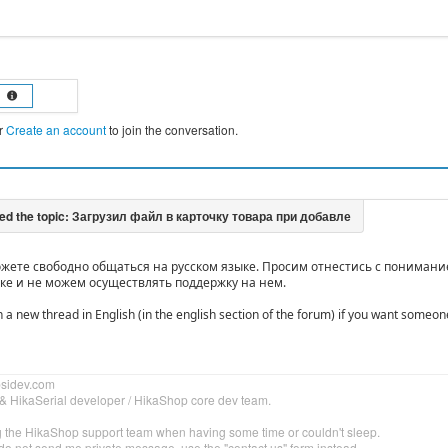
r
Create an account
to join the conversation.
ожете свободно общаться на русском языке. Просим отнестись с понимание
ыке и не можем осуществлять поддержку на нем.
 a new thread in English (in the english section of the forum) if you want some
bsidev.com
& HikaSerial developer / HikaShop core dev team.
g the HikaShop support team when having some time or couldn't sleep.
do not send me private message, use the "contact us" form instead.