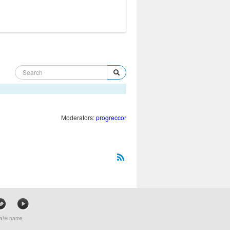
Moderators:
progreccor
mla!® name