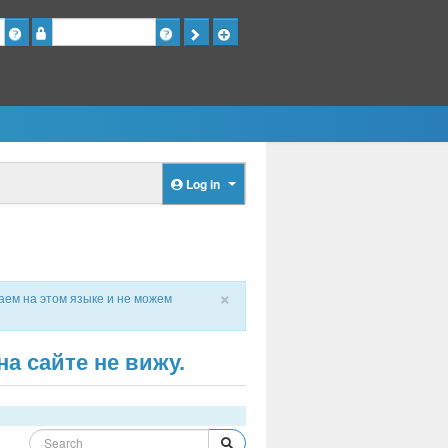
Password
Log in
×
аем на этом языке и не можем
а сайте не вижу.