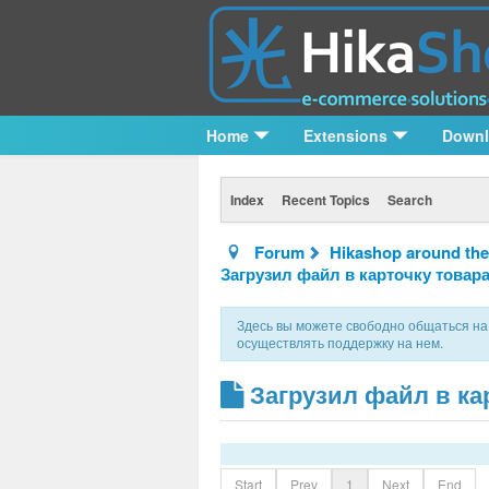
Home
Extensions
Down
Index
Recent Topics
Search
Forum
Hikashop around the
Загрузил файл в карточку товара
Здесь вы можете свободно общаться на 
осуществлять поддержку на нем.
Загрузил файл в кар
Start
Prev
1
Next
End