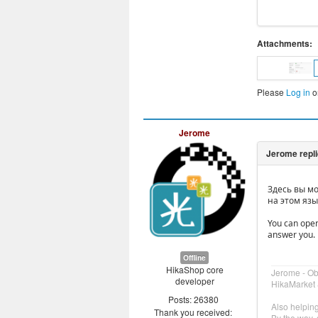
Attachments:
Please
Log in
o
Jerome
Здесь вы м
на этом яз
You can open
answer you.
Offline
HikaShop core
Jerome - O
developer
HikaMarket 
Posts: 26380
Also helpin
Thank you received:
By the way, 