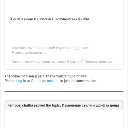
Все эти вещи меняются с помощью css файла
Я не явлюсь официальной службой поддержки!
Я здесь добровольно!
Хочешь получить купон на скидку Hikashop? Спроси меня как!
The following user(s) said Thank You:
tempperchatka
Please
Log in
or
Create an account
to join the conversation.