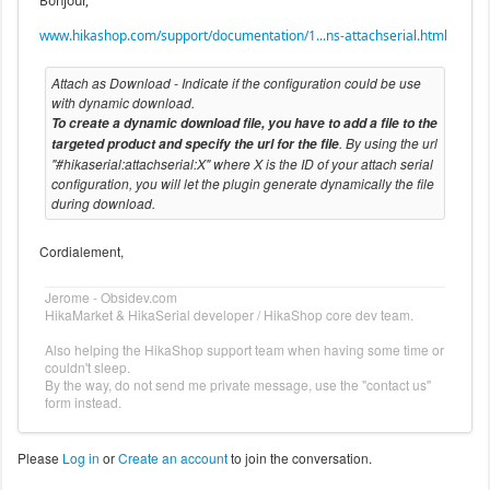
Bonjour,
www.hikashop.com/support/documentation/1...ns-attachserial.html
Attach as Download - Indicate if the configuration could be use
with dynamic download.
To create a dynamic download file, you have to add a file to the
. By using the url
targeted product and specify the url for the file
"#hikaserial:attachserial:X" where X is the ID of your attach serial
configuration, you will let the plugin generate dynamically the file
during download.
Cordialement,
Jerome - Obsidev.com
HikaMarket & HikaSerial developer / HikaShop core dev team.
Also helping the HikaShop support team when having some time or
couldn't sleep.
By the way, do not send me private message, use the "contact us"
form instead.
Please
Log in
or
Create an account
to join the conversation.