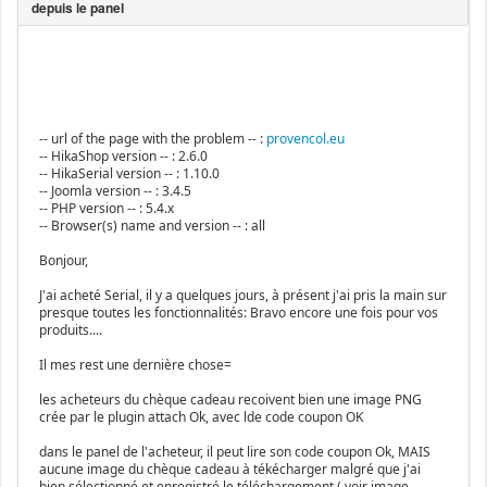
-- url of the page with the problem -- :
provencol.eu
-- HikaShop version -- : 2.6.0
-- HikaSerial version -- : 1.10.0
-- Joomla version -- : 3.4.5
-- PHP version -- : 5.4.x
-- Browser(s) name and version -- : all
Bonjour,
J'ai acheté Serial, il y a quelques jours, à présent j'ai pris la main sur
presque toutes les fonctionnalités: Bravo encore une fois pour vos
produits....
Il mes rest une dernière chose=
les acheteurs du chèque cadeau recoivent bien une image PNG
crée par le plugin attach Ok, avec lde code coupon OK
dans le panel de l'acheteur, il peut lire son code coupon Ok, MAIS
aucune image du chèque cadeau à tékécharger malgré que j'ai
bien sélectionné et enregistré le téléchargement ( voir image