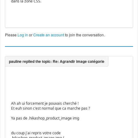
dans la zone CSS.
Please
Log in
or
Create an account
to join the conversation.
Ah ah ui forcement je pouvais cherché !
Et euh sinon c'est normal que ca marche pas ?
Ya pas de .hikashop_product_image img
du coup j'ai repris votre code
.hikashop_product_image img {