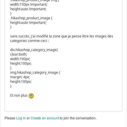
width:150px !important;
height:auto !important;
}
.hikashop_product_image {
height:auto !important;
}
sans succés, j'ai modifié la zone que je pense être les images des
categories comme-ceci :
div.hikashop_category_image{
clear:both;
width:100px;
height:100px;
}
img.hikashop_category_image {
margin: 4px;
height:100px;
}
Et non plus
Please
Log in
or
Create an account
to join the conversation.