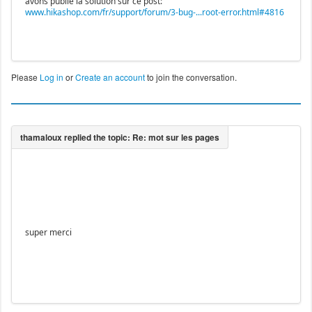
avons publié la solution sur ce post:
www.hikashop.com/fr/support/forum/3-bug-...root-error.html#4816
Please
Log in
or
Create an account
to join the conversation.
super merci