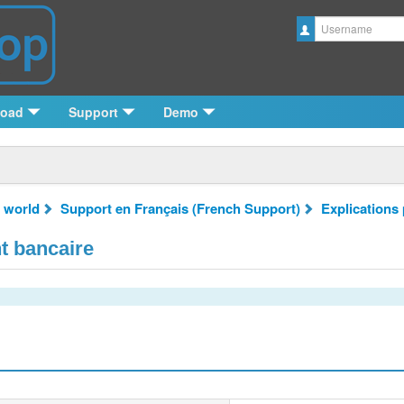
Username
load
Support
Demo
 world
Support en Français (French Support)
Explications
t bancaire