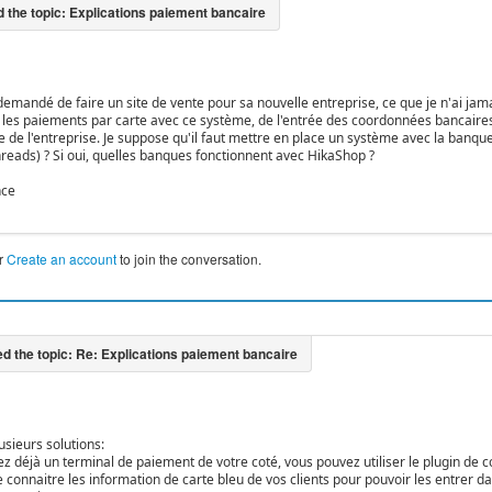
emandé de faire un site de vente pour sa nouvelle entreprise, ce que je n'ai jama
 les paiements par carte avec ce système, de l'entrée des coordonnées bancaires pa
 de l'entreprise. Je suppose qu'il faut mettre en place un système avec la banque d
hreads) ? Si oui, quelles banques fonctionnent avec HikaShop ?
nce
r
Create an account
to join the conversation.
usieurs solutions:
ez déjà un terminal de paiement de votre coté, vous pouvez utiliser le plugin de c
 connaitre les information de carte bleu de vos clients pour pouvoir les entrer d