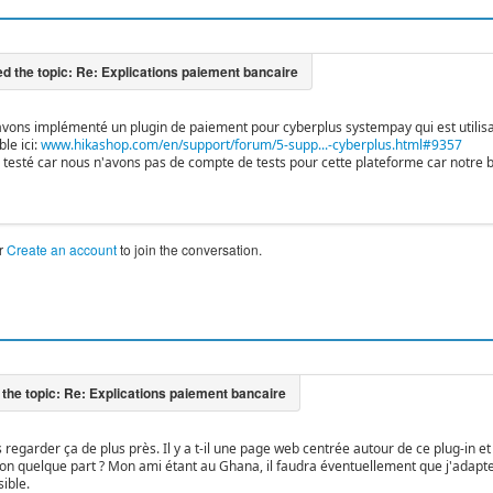
avons implémenté un plugin de paiement pour cyberplus systempay qui est utilis
ble ici:
www.hikashop.com/en/support/forum/5-supp...-cyberplus.html#9357
té testé car nous n'avons pas de compte de tests pour cette plateforme car notre b
r
Create an account
to join the conversation.
is regarder ça de plus près. Il y a t-il une page web centrée autour de ce plug-in
n quelque part ? Mon ami étant au Ghana, il faudra éventuellement que j'adapte
sible.