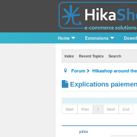
Home
Extensions
Down
Index
Recent Topics
Search
Forum
Hikashop around the
Explications paiemen
Start
Prev
1
Next
End
pXlor