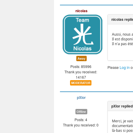
nicolas
Aussi, nous 
Il est disponi
Il n'a pas é
Away
Posts: 85996
Please
Log in
o
Thank you received:
14167
MODERATOR
pXlor
Offline
Posts: 4
Merci, je va
Thank you received: 0
documentatio
là-bas si pos