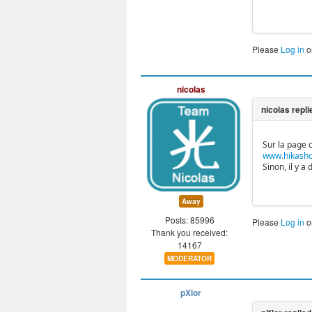
Please
Log in
o
nicolas
Sur la page 
www.hikasho
Sinon, il y 
Away
Posts: 85996
Please
Log in
o
Thank you received:
14167
MODERATOR
pXlor