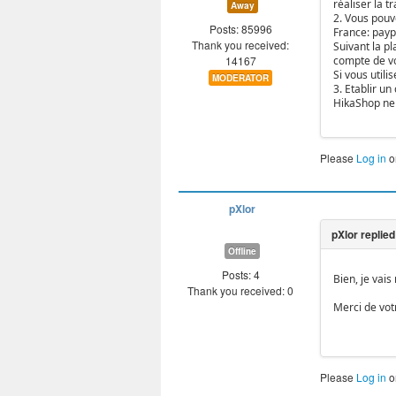
réaliser la t
Away
2. Vous pouv
Posts: 85996
France: payp
Thank you received:
Suivant la pl
14167
compte de vo
Si vous util
MODERATOR
3. Etablir u
HikaShop ne 
Please
Log in
o
pXlor
Offline
Posts: 4
Bien, je vais
Thank you received: 0
Merci de vot
Please
Log in
o