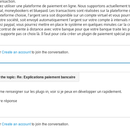
ransaction.
ez utiliser une plateforme de paiement en ligne. Nous supportons actuellement t
al, moneybookers et bluepaid. Les transactions sont réalisées sur la plateforme
ateforme choisie, l'argent sera soit disponible sur un compte virtuel et vous pourre
tre société, soit envoyé automatiquement l'argent sur votre compte à intervals ré
isez paypal, vous pourrez mettre en place le système en quelques minutes car la c
n contrat de vente à distance avec votre banque pour que votre banque traite les p
supporte pas ce choix là. Il faut pour cela créer un plugin de paiement spécial po
r
Create an account
to join the conversation.
 me renseigner sur les plugs-in, voir si je peux en développer un rapidement.
re réponse
r
Create an account
to join the conversation.