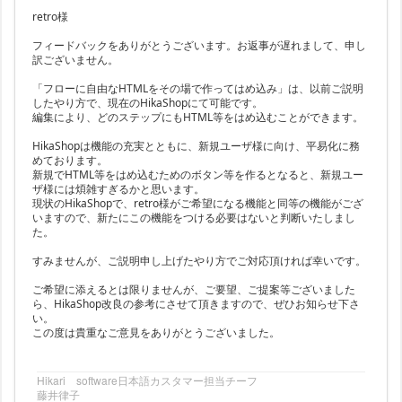
retro様
フィードバックをありがとうございます。お返事が遅れまして、申し
訳ございません。
「フローに自由なHTMLをその場で作ってはめ込み」は、以前ご説明
したやり方で、現在のHikaShopにて可能です。
編集により、どのステップにもHTML等をはめ込むことができます。
HikaShopは機能の充実とともに、新規ユーザ様に向け、平易化に務
めております。
新規でHTML等をはめ込むためのボタン等を作るとなると、新規ユー
ザ様には煩雑すぎるかと思います。
現状のHikaShopで、retro様がご希望になる機能と同等の機能がござ
いますので、新たにこの機能をつける必要はないと判断いたしまし
た。
すみませんが、ご説明申し上げたやり方でご対応頂ければ幸いです。
ご希望に添えるとは限りませんが、ご要望、ご提案等ございました
ら、HikaShop改良の参考にさせて頂きますので、ぜひお知らせ下さ
い。
この度は貴重なご意見をありがとうございました。
Hikari software日本語カスタマー担当チーフ
藤井律子