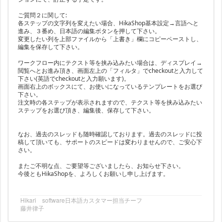
ご質問２に関して:
各ステップの文字列を変えたい場合、HikaShop基本設定→言語へと
進み、３番め、日本語の編集ボタンを押して下さい。
変更したい列を上部ファイルから「上書き」欄にコピーペーストし、
編集を保存して下さい。
ワークフロー内にテクスト等を挟み込みたい場合は、ディスプレイ→
閲覧へとお進み頂き、画面左上の「フィルタ」でcheckoutと入力して
下さい(英語でcheckoutと入力願います)。
画面右上のボックスにて、お使いになっているテンプレートをお選び
下さい。
注文時の各ステップが表示されますので、テクスト等を挟み込みたい
ステップをお選び頂き、編集後、保存して下さい。
なお、過去のスレッドも随時確認しております。過去のスレッドに投
稿して頂いても、サポートのスピードは変わりませんので、ご安心下
さい。
またご不明な点、ご要望等ございましたら、お知らせ下さい。
今後ともHikaShopを、よろしくお願いし申し上げます。
Hikari software日本語カスタマー担当チーフ
藤井律子