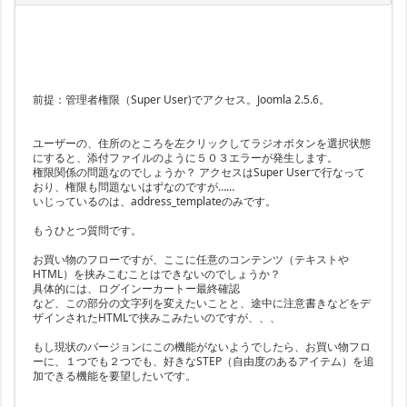
前提：管理者権限（Super User)でアクセス。Joomla 2.5.6。
ユーザーの、住所のところを左クリックしてラジオボタンを選択状態
にすると、添付ファイルのように５０３エラーが発生します。
権限関係の問題なのでしょうか？ アクセスはSuper Userで行なって
おり、権限も問題ないはずなのですが……
いじっているのは、address_templateのみです。
もうひとつ質問です。
お買い物のフローですが、ここに任意のコンテンツ（テキストや
HTML）を挟みこむことはできないのでしょうか？
具体的には、ログインーカートー最終確認
など、この部分の文字列を変えたいことと、途中に注意書きなどをデ
ザインされたHTMLで挟みこみたいのですが、、、
もし現状のバージョンにこの機能がないようでしたら、お買い物フロ
ーに、１つでも２つでも、好きなSTEP（自由度のあるアイテム）を追
加できる機能を要望したいです。