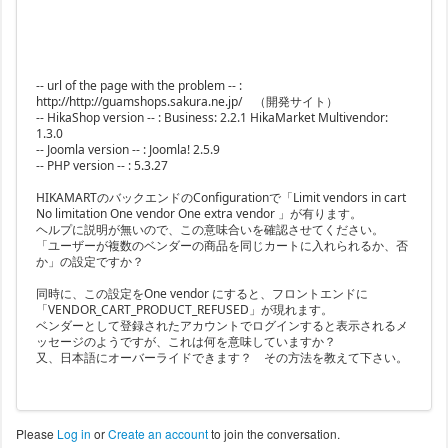
-- url of the page with the problem -- :
http://http://guamshops.sakura.ne.jp/ （開発サイト）
-- HikaShop version -- : Business: 2.2.1 HikaMarket Multivendor:
1.3.0
-- Joomla version -- : Joomla! 2.5.9
-- PHP version -- : 5.3.27
HIKAMARTのバックエンドのConfigurationで「Limit vendors in cart
No limitation One vendor One extra vendor 」が有ります。
ヘルプに説明が無いので、この意味合いを確認させてください。
「ユーザーが複数のベンダーの商品を同じカートに入れられるか、否
か」の設定ですか？
同時に、この設定をOne vendor にすると、フロントエンドに
「VENDOR_CART_PRODUCT_REFUSED」が現れます。
ベンダーとして登録されたアカウントでログインすると表示されるメ
ッセージのようですが、これは何を意味していますか？
又、日本語にオーバーライドできます？ その方法を教えて下さい。
Please
Log in
or
Create an account
to join the conversation.