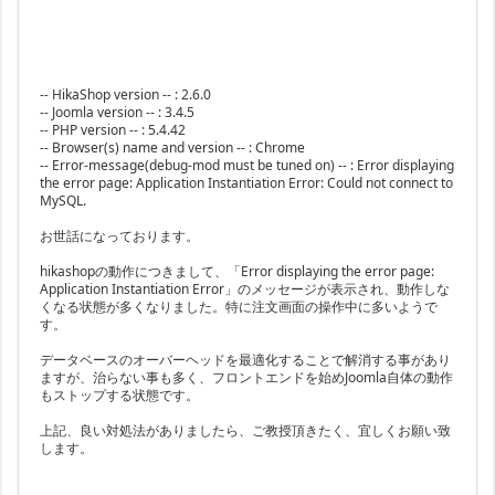
-- HikaShop version -- : 2.6.0
-- Joomla version -- : 3.4.5
-- PHP version -- : 5.4.42
-- Browser(s) name and version -- : Chrome
-- Error-message(debug-mod must be tuned on) -- : Error displaying
the error page: Application Instantiation Error: Could not connect to
MySQL.
お世話になっております。
hikashopの動作につきまして、「Error displaying the error page:
Application Instantiation Error」のメッセージが表示され、動作しな
くなる状態が多くなりました。特に注文画面の操作中に多いようで
す。
データベースのオーバーヘッドを最適化することで解消する事があり
ますが、治らない事も多く、フロントエンドを始めJoomla自体の動作
もストップする状態です。
上記、良い対処法がありましたら、ご教授頂きたく、宜しくお願い致
します。