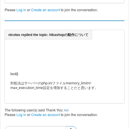
Please
Log in
or
Create an account
to join the conversation.
kei様
対処法はサーバーのphp.iniファイルmemory_limitや
max_execution_time設定を増加することだと思います。
The following user(s) said Thank You:
kei
Please
Log in
or
Create an account
to join the conversation.