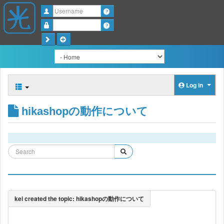
Username
Password
Log in
hikashopの動作について