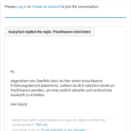
Please
Log in
or
Create an account
to join the conversation.
Hi,
abgesehen von Zweifeln dass du hier einen brauchbaren
Erfahrungsbericht bekommst, solltest du dich natürlich direkt an
PostFinance wenden, um eine zeitlich aktuelle und verlässliche
Auskunft zu erhalten.
Viel Glück!
Need help with customisations of layouts, style or other site
development?
PM me!
(Don't forget to turn on
"E-mail notification of new messages"
)