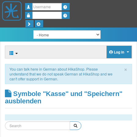
Username
Password
Log in
×
You can talk here in German about HikaShop. Please
understand that we do not speak German at HikaShop and we
can't offer support in German.
Symbole "Kasse" und "Speichern"
ausblenden