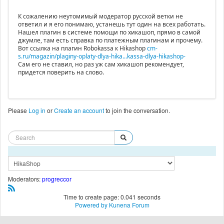
К сожалению неутомимый модератор русской ветки не
ответил и я его понимаю, устанешь тут один на всех работать.
Нашел плагин в системе помощи по хикашоп, прямо в самой
джумле, там есть справка по платежным плагинам и прочему.
Вот ссылка на плагин Robokassa к Hikashop
cm-
s.ru/magazin/plaginy-oplaty-dlya-hika...kassa-dlya-hikashop-
Сам его не ставил, но раз уж сам хикашоп рекомендует,
придется поверить на слово.
Please
Log in
or
Create an account
to join the conversation.
Moderators:
progreccor
Time to create page: 0.041 seconds
Powered by
Kunena Forum