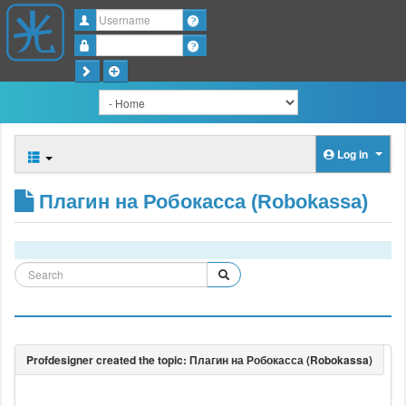
Username
Password
Log in
Плагин на Робокасса (Robokassa)