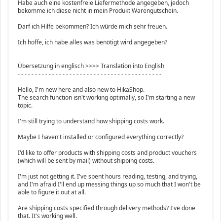
Habe auch eine kostenfreie Liefermethode angegeben, jedoch
bekomme ich diese nicht in mein Produkt Warengutschein.
Darf ich Hilfe bekommen? Ich würde mich sehr freuen.
Ich hoffe, ich habe alles was benötigt wird angegeben?
Übersetzung in englisch >>>> Translation into English
- - - - - - - - - - - - - - - - - - - - - - - - - - - - - - - - - - - - - - - - - -
Hello, I'm new here and also new to HikaShop.
The search function isn't working optimally, so I'm starting a new
topic.
I'm still trying to understand how shipping costs work.
Maybe I haven't installed or configured everything correctly?
I'd like to offer products with shipping costs and product vouchers
(which will be sent by mail) without shipping costs.
I'm just not getting it. I've spent hours reading, testing, and trying,
and I'm afraid I'll end up messing things up so much that I won't be
able to figure it out at all.
Are shipping costs specified through delivery methods? I've done
that. It's working well.