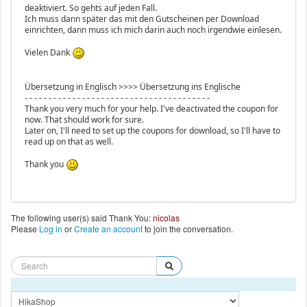
deaktiviert. So gehts auf jeden Fall.
Ich muss dann später das mit den Gutscheinen per Download
einrichten, dann muss ich mich darin auch noch irgendwie einlesen.
Vielen Dank
Übersetzung in Englisch >>>> Übersetzung ins Englische
- - - - - - - - - - - - - - - - - - - - - - - - - - - - - - - - - - - - - - -
Thank you very much for your help. I've deactivated the coupon for
now. That should work for sure.
Later on, I'll need to set up the coupons for download, so I'll have to
read up on that as well.
Thank you
The following user(s) said Thank You:
nicolas
Please
Log in
or
Create an account
to join the conversation.