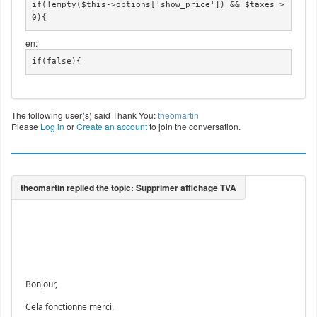
if(!empty($this->options['show_price']) && $taxes > 
0){
en:
if(false){
The following user(s) said Thank You:
theomartin
Please
Log in
or
Create an account
to join the conversation.
Bonjour,
Cela fonctionne merci.