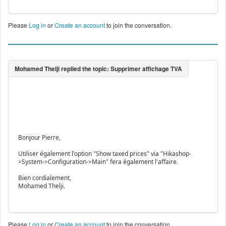
Please
Log in
or
Create an account
to join the conversation.
Bonjour Pierre,
Utiliser également l'option "Show taxed prices" via "Hikashop-
>System->Configuration->Main" fera également l'affaire.
Bien cordialement,
Mohamed Thelji.
Please
Log in
or
Create an account
to join the conversation.