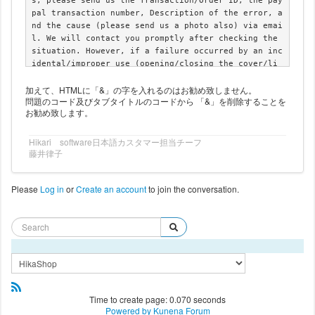
s, please send us the Transaction/Order ID, the pay
pal transaction number, Description of the error, a
nd the cause (please send us a photo also) via emai
l. We will contact you promptly after checking the 
situation. However, if a failure occurred by an inc
idental/improper use (opening/closing the cover/li
d, unfixed crown/button under water, giving the wat
加えて、HTMLに「&」の字を入れるのはお勧め致しません。
ch a shock due to dropping or hitting), the trouble 
問題のコード及びタブタイトルのコードから 「&」を削除することを
is a breach of warranty. A failure of consumption p
お勧め致します。
arts; such as batteries, glass, a case part, and a 
belt, other than movement is not subject for warran
ty. If your watch is not functioning properly by in
Hikari software日本語カスタマー担当チーフ
藤井律子
itial failure, please contact us within 7 days afte
r the watch is delivered. In that case we will prov
ide exchange/refund /return for free. If we receive 
Please
Log in
or
Create an account
to join the conversation.
a contact after passing one week from the delivered 
day, the initial failure is out of warranty.We can 
accept repairing the watches which are out of a war
ranty. However in that case repairing and shipping 
charges will be buyer fs responsibility.</p>

</div>
Time to create page: 0.070 seconds
Powered by
Kunena Forum