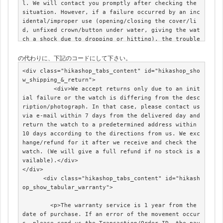
l. We will contact you promptly after checking the 
situation. However, if a failure occurred by an inc
idental/improper use (opening/closing the cover/li
d, unfixed crown/button under water, giving the wat
ch a shock due to dropping or hitting), the trouble 
is a breach of warranty. A failure of consumption p
の代わりに、下記のコードにして下さい。
arts; such as batteries, glass, a case part, and a 
belt, other than movement is not subject for warran
<div class="hikashop_tabs_content" id="hikashop_sho
ty. If your watch is not functioning properly by in
w_shipping_&_return">

itial failure, please contact us within 7 days afte
         <div>We accept returns only due to an init
r the watch is delivered. In that case we will prov
ial failure or the watch is differing from the desc
ide exchange/refund /return for free. If we receive 
ription/photograph. In that case, please contact us 
a contact after passing one week from the delivered 
via e-mail within 7 days from the delivered day and 
day, the initial failure is out of warranty.We can 
return the watch to a predetermined address within 
accept repairing the watches which are out of a war
10 days according to the directions from us. We exc
ranty. However in that case repairing and shipping 
hange/refund for it after we receive and check the 
charges will be buyer fs responsibility.</p>

watch. (We will give a full refund if no stock is a
</div>
vailable).</div>

</div>

      <div class="hikashop_tabs_content" id="hikash
op_show_tabular_warranty">

        <p>The warranty service is 1 year from the 
date of purchase. If an error of the movement occur