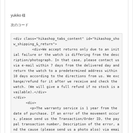
yukiko 様
次のコード
<div class="hikashop_tabs_content" id="hikashop_sho
w_shipping_&_return">

         <div>We accept returns only due to an init
ial failure or the watch is differing from the desc
ription/photograph. In that case, please contact us 
via e-mail within 7 days from the delivered day and 
return the watch to a predetermined address within 
10 days according to the directions from us. We exc
hange/refund for it after we receive and check the 
watch. (We will give a full refund if no stock is a
vailable).</div>

</div>

      <div>

        <p>The warranty service is 1 year from the 
date of purchase. If an error of the movement occur
s, please send us the Transaction/Order ID, the pay
pal transaction number, Description of the error, a
nd the cause (please send us a photo also) via emai