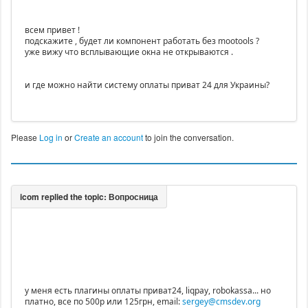
всем привет !
подскажите , будет ли компонент работать без mootools ?
уже вижу что всплывающие окна не открываются .
и где можно найти систему оплаты приват 24 для Украины?
Please
Log in
or
Create an account
to join the conversation.
у меня есть плагины оплаты приват24, liqpay, robokassa... но
платно, все по 500р или 125грн, email:
sergey@cmsdev.org