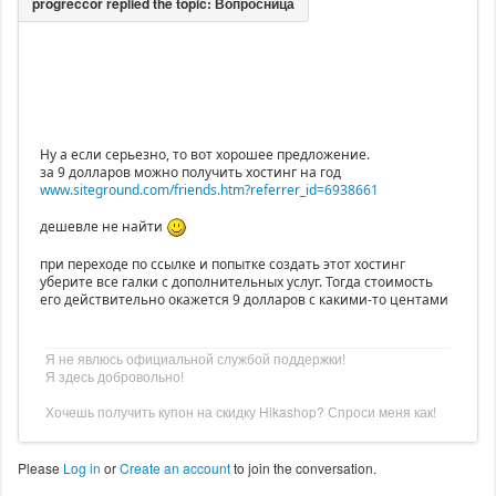
Ну а если серьезно, то вот хорошее предложение.
за 9 долларов можно получить хостинг на год
www.siteground.com/friends.htm?referrer_id=6938661
дешевле не найти
при переходе по ссылке и попытке создать этот хостинг
уберите все галки с дополнительных услуг. Тогда стоимость
его действительно окажется 9 долларов с какими-то центами
Я не явлюсь официальной службой поддержки!
Я здесь добровольно!
Хочешь получить купон на скидку Hikashop? Спроси меня как!
Please
Log in
or
Create an account
to join the conversation.