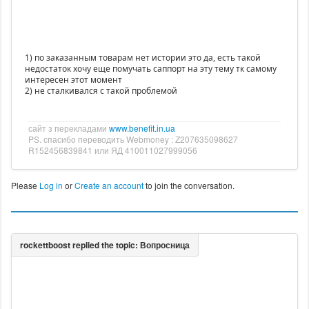
1) по заказанным товарам нет истории это да, есть такой
недостаток хочу еще помучать саппорт на эту тему тк самому
интересен этот момент
2) не сталкивался с такой проблемой
сайт з перекладами
www.benefit.in.ua
PS. спасибо переводить Webmoney : Z207635098627
R152456839841 или ЯД 410011027999056
Please
Log in
or
Create an account
to join the conversation.