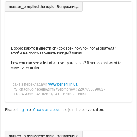
можно как-то вывести список всех покупок пользователя?
чтобы не просматривать каждый заказ
---
how you can see a list of all user purchases? If you do not want to
view every order
сайт з перекладами
www.benefit.in.ua
PS. спасибо переводить Webmoney : Z207635098627
R152456839841 или ЯД 410011027999056
Please
Log in
or
Create an account
to join the conversation.