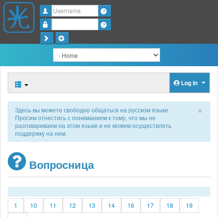
Username
Password
Log in
×
Здесь вы можете свободно общаться на русском языке.
Просим отнестись с пониманием к тому, что мы не
разговариваем на этом языке и не можем осуществлять
поддержку на нем.
Вопросница
1
10
11
12
13
14
16
17
18
19