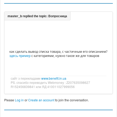
как сделать вывод списка товара, с частичным его описанием?
здесь пример
с категориями, нужно такое же для товаров
сайт з перекладами
www.benefit.in.ua
PS. спасибо переводить Webmoney : Z207635098627
R152456839841 или ЯД 410011027999056
Please
Log in
or
Create an account
to join the conversation.