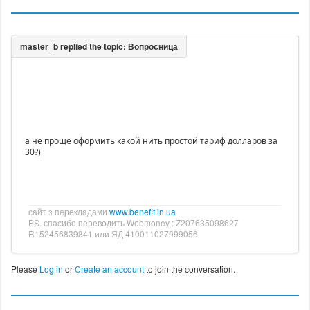
а не проще оформить какой нить простой тариф долларов за
30?)
сайт з перекладами
www.benefit.in.ua
PS. спасибо переводить Webmoney : Z207635098627
R152456839841 или ЯД 410011027999056
Please
Log in
or
Create an account
to join the conversation.