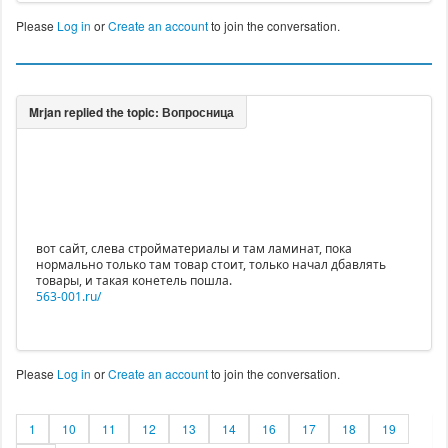
Please
Log in
or
Create an account
to join the conversation.
вот сайт, слева стройматериалы и там ламинат, пока
нормально только там товар стоит, только начал дбавлять
товары, и такая конетель пошла.
563-001.ru/
Please
Log in
or
Create an account
to join the conversation.
1
10
11
12
13
14
16
17
18
19