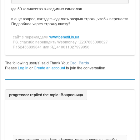
где 50 количество выводимых символов
и еще вопрос, как здесь сделать разрыв строки, чтобы перенести
Подробнее через строчку внизу?
сайт з перекладами
www.benefit.in.ua
PS. спасибо переводить Webmoney : Z207635098627
R152456839841 или ЯД 410011027999056
The following user(s) said Thank You:
Oso_Pardo
Please
Log in
or
Create an account
to join the conversation.
и еще вопрос, как здесь сделать разрыв строки, чтобы