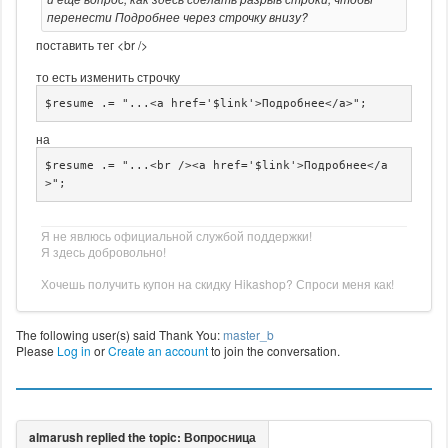
перенести Подробнее через строчку внизу?
поставить тег <br />
то есть изменить строчку
$resume .= "...<a href='$link'>Подробнее</a>";
на
$resume .= "...<br /><a href='$link'>Подробнее</a
>";
Я не явлюсь официальной службой поддержки!
Я здесь добровольно!
Хочешь получить купон на скидку Hikashop? Спроси меня как!
The following user(s) said Thank You:
master_b
Please
Log in
or
Create an account
to join the conversation.