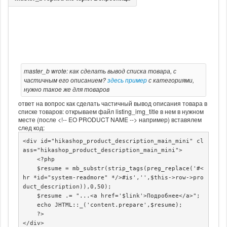
master_b wrote: как сделать вывод списка товара, с
частичным его описанием?
здесь пример
с категориями,
нужно такое же для товаров
ответ на вопрос как сделать частичный вывод описания товара в
списке товаров: открываем файл listing_img_title в нем в нужном
месте (после <!-- EO PRODUCT NAME --> например) вставялем
след код:
<div id="hikashop_product_description_main_mini" cl
ass="hikashop_product_description_main_mini">

    <?php

    $resume = mb_substr(strip_tags(preg_replace('#<
hr *id="system-readmore" */>#is','',$this->row->pro
duct_description)),0,50);

    $resume .= "...<a href='$link'>Подробнее</a>";

    echo JHTML::_('content.prepare',$resume);

    ?>

</div>